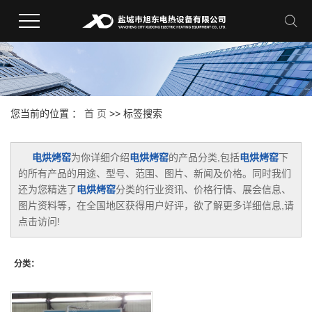
您当前的位置 ：
首 页
>> 标签搜索
电烘烤窑
为你详细介绍
电烘烤窑
的产品分类,包括
电烘烤窑
下
的所有产品的用途、型号、范围、图片、新闻及价格。同时我们
还为您精选了
电烘烤窑
分类的行业资讯、价格行情、展会信息、
图片资料等，在全国地区获得用户好评，欲了解更多详细信息,请
点击访问!
分类：