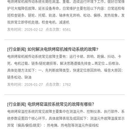
电烘烤窑机械传动系统长期在高温、重载、连续运行环境下工作，做好日常维
护可大幅降低故障、延长设备寿命，日常维护主要包括以下内容：日常巡检每
班检查链条、链轮、托辊、轨道、轴承有无异响、松动、偏移、发热现象，发
现异常立即停机处理。检查电机、减速机
发布时间：2026-02-12 点击次数：6561
[
行业新闻
]
如何解决电烘烤窑机械传动系统的故障?
电烘烤窑机械传动系统常见故障主要有：运行卡顿、异响、跑偏、抖动、卡
死、电机过载、链条/链轮磨损等，解决思路遵循先排查→再定位→后根治，
具体处理方法如下：一、先判断故障类型，快速定位原因异响、噪音大原因：
链条松动、缺油
发布时间：2026-01-27 点击次数：1762
[
行业新闻
]
电烘烤窑温控系统常见的故障有哪些？
电烘烤窑温控系统的常见故障主要集中在测温元件、控制仪表、执行部件、系
统参数设置四个核心环节，具体故障表现及成因如下：测温元件故障温度显示
异常（偏高/偏低/跳变）：热电偶、热电阻等测温元件接线松