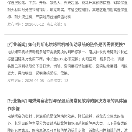
保温层脱落、下沉、开裂、散热大、外壳超温、能耗升高预防措施：砌筑保温
耐火材料时分层错缝铺贴，填充密实，不留空腔缝隙。高温区选用耐高温保温
棉、耐火浇注料，严禁混用普通保温材料
发布时间：2026-05-12 点击次数：8
[
行业新闻
]
如何判断电烘烤窑机械传动系统的链条是否需要更换?
电烘烤窑机械传动链条是否需要更换的判断标准一、磨损伸长判断链条拉长超
标整圈链条对比原节距，伸长量≥3%必须更换；肉眼直观：链条变松、调紧
装置已调到极限仍下垂打滑。销轴、套筒磨损销轴磨细、套筒边缘磨圆、间隙
变大，晃动明显，说明磨损超标，需换。
发布时间：2026-06-08 点击次数：13
[
行业新闻
]
电烘烤窑密封与保温系统常见故障的解决方法的具体操
作步骤
电烘烤窑的密封与保温系统是保障烘烤效果、降低能耗、避免安全隐患的核
心，其常见故障主要分为密封系统故障和保温系统故障两大类，以下是各类故
障的具体表现、解决思路及可直接落地的操作步骤，兼顾实用性和规范性，适