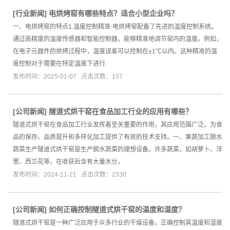
[
行业新闻
]
电烘烤窑有哪些特点？适合小型企业吗？
一、电烘烤窑的特点1.温度控制精准-电烘烤窑配备了先进的温度控制系统。
通过高精度的温度传感器和智能控制器，能够精准地调节窑内的温度。例如，
在电子元器件的烘烤过程中，温度误差可以控制在±1℃以内。这种精准的温
度控制对于需要在特定温度下进行
发布时间：2025-01-07 点击次数：157
[
公司新闻
]
隧道式烘干窑在食品加工行业的应用有哪些？
隧道式烘干窑在食品加工行业发挥着至关重要的作用，其应用范围广泛，为食
品的保存、品质提升和多样化加工提供了有效的技术支持。一、果蔬加工脱水
蔬菜生产隧道式烘干窑是生产脱水蔬菜的理想设备。许多蔬菜，如胡萝卜、洋
葱、西兰花等，在收获后含有大量水分，
发布时间：2024-11-21 点击次数：2330
[
公司新闻
]
如何正确控制隧道式烘干窑的温度和湿度？
隧道式烘干窑是一种广泛应用于众多行业的干燥设备，正确控制其温度和湿度