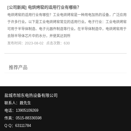
[
公司新闻
]
电烘烤窑的适用行业有哪些？
电烘烤窑的适用行业有哪些？工业电烘烤窑是一种用电加热的设备，广泛应用
于许多行业。以下是工业电烘烤窑常见的适用行业。电子行业：工业电烘烤窑
可用于半导体制造、电子元器件制造等行业。在半导体制造中，电烘烤窑用于
去除半导体芯片中的水分，并使其达到所
发布时间：2023-08-02 点击次数：630
推荐产品
盐城市旭东电热设备有限公司
联系人：聂先生
电话：13905109269
传真：0515-88336598
Q Q：63111784