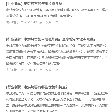
[
行业新闻
]
电烘烤窑的使用步骤介绍
电烘烤窑作为工业加热设备，核心用于物料干燥、固化、热处理等工艺，需严
格遵循“准备-开机-运行-停机-维护”流程，确保操作
发布时间：2025-11-13 点击次数：124
[
行业新闻
]
电烘烤窑如何降低能耗？温度控制方法有哪些？
电烘烤窑作为依赖电能转化热能实现物料烘烤的设备，其能耗水平与温度控制
精度直接影响生产效率与成本。降低能耗需从能量损失控制、能源利用效率提
升两方面着手，而温度控制则需通过精准监测与智能调节实现工艺稳定性。在
降低能耗方面，优化窑体保温性能是基础
发布时间：2025-07-12 点击次数：121
[
行业新闻
]
电烘烤窑有哪些优势和特点？
电烘烤窑作为一种结合电能与高效热工技术的设备，在陶瓷烧制、食品烘焙等
领域展现出显著优势，其核心特点可归纳为以下五个方面：一、温度控制精
准，成品率高电烘烤窑采用电阻丝或电阻棒作为发热体，通过电能转化为热能
实现精准控温。其温度均匀性可达±5℃以