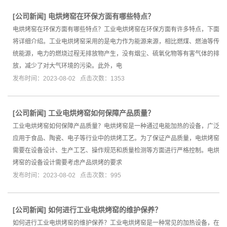
[
公司新闻
]
电烘烤窑在环保方面有哪些特点？
电烘烤窑在环保方面有哪些特点？工业电烘烤窑在环保方面有许多特点，下面
将详细介绍。工业电烘烤窑采用的是电力作为能源来源，相比燃煤、燃油等传
统能源，电力的燃烧过程无排放物产生，没有烟尘、硫氧化物等有害气体的排
放，减少了对大气环境的污染。此外，电
发布时间：2023-08-02 点击次数：1353
[
公司新闻
]
工业电烘烤窑如何保障产品质量？
工业电烘烤窑如何保障产品质量？电烘烤窑是一种通过电能加热的设备，广泛
应用于食品、陶瓷、电子等行业中的烘烤工艺。为了保证产品质量，电烘烤窑
需要在设备设计、生产工艺、操作规范和质量检测等方面进行严格控制。电烘
烤窑的设备设计需要考虑产品烘烤的要求
发布时间：2023-08-02 点击次数：995
[
公司新闻
]
如何进行工业电烘烤窑的维护保养？
如何进行工业电烘烤窑的维护保养？工业电烘烤窑是一种常见的加热设备，在