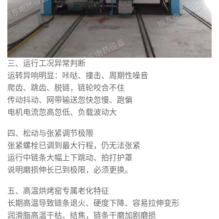
三、运行工况异常判断
运转异响明显：咔哒、撞击、周期性噪音
爬齿、跳齿、脱链，链轮咬合不住
传动抖动、网带输送忽快忽慢、跑偏
电机电流忽高忽低、负载波动大
四、松动与张紧调节极限
张紧螺栓已调到最大行程，仍无法张紧
运行中链条大幅上下跳动、拍打护罩
说明磨损伸长已到极限，必须更换。
五、高温烘烤窑专属老化特征
长期高温导致链条退火、硬度下降、容易拉伸变形
润滑脂高温干枯、结焦，链条干磨加剧磨损