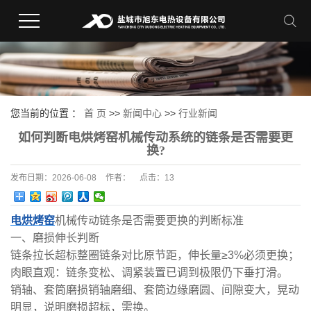
您当前的位置 ：
首 页
>>
新闻中心
>>
行业新闻
如何判断电烘烤窑机械传动系统的链条是否需要更
换?
发布日期：
2026-06-08
作者：
点击：
13
电烘烤窑
机械传动链条是否需要更换的判断标准
一、磨损伸长判断
链条拉长超标整圈链条对比原节距，伸长量≥3%必须更换；
肉眼直观：链条变松、调紧装置已调到极限仍下垂打滑。
销轴、套筒磨损销轴磨细、套筒边缘磨圆、间隙变大，晃动
明显，说明磨损超标，需换。