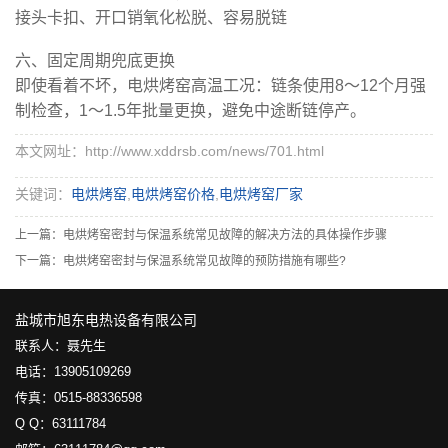
接头卡扣、开口销氧化松脱、容易脱链
六、固定周期兜底更换
即使看着不坏，电烘烤窑高温工况：链条使用8～12个月强
制检查，1～1.5年批量更换，避免中途断链停产。
本文网址：http://www.xddrsb.com/news/701.html
关键词：
电烘烤窑
,
电烘烤窑价格
,
电烘烤窑厂家
上一篇：
电烘烤窑密封与保温系统常见故障的解决方法的具体操作步骤
下一篇：
电烘烤窑密封与保温系统常见故障的预防措施有哪些?
盐城市旭东电热设备有限公司
联系人：聂先生
电话：13905109269
传真：0515-88336598
Q Q：63111784