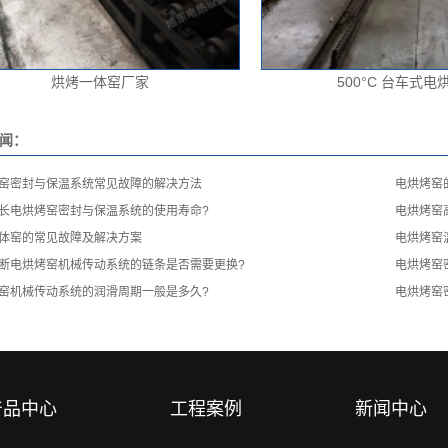
烘烤一体窑厂家
500°C 台车式电
闻：
窑密封与保温系统常见故障的解决方法
电烘烤窑
长电烘烤窑密封与保温系统的使用寿命?
电烘烤窑
体窑的常见故障及解决方案
电烘烤窑
断电烘烤窑机械传动系统的链条是否需要更换?
电烘烤窑
窑机械传动系统的润滑周期一般是多久?
电烘烤窑
产品中心
工程案例
新闻中心