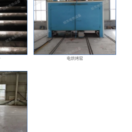
备
电烘烤窑