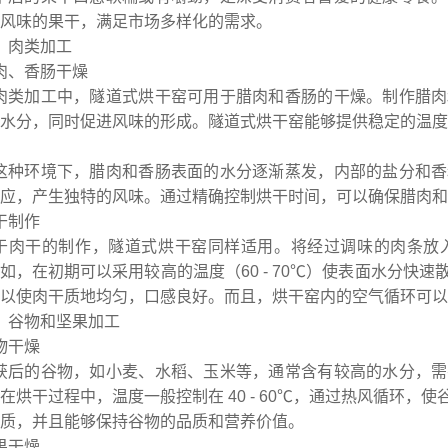
风味的果干，满足市场多样化的需求。
、肉类加工
肉、香肠干燥
肉类加工中，隧道式烘干窑可用于腊肉和香肠的干燥。制作腊肉
水分，同时促进风味的形成。隧道式烘干窑能够提供稳定的温度和通
这种环境下，腊肉和香肠表面的水分逐渐蒸发，内部的盐分和香
应，产生独特的风味。通过精确控制烘干时间，可以确保腊肉和
干制作
于肉干的制作，隧道式烘干窑同样适用。将经过调味的肉条放
如，在初期可以采用较高的温度（60 - 70℃）使表面水分快速散
以使肉干质地均匀，口感良好。而且，烘干窑内的空气循环可以
、谷物和坚果加工
物干燥
获后的谷物，如小麦、水稻、玉米等，通常含有较高的水分，需
在烘干过程中，温度一般控制在 40 - 60℃，通过热风循环
质，并且能够保持谷物的品质和营养价值。
果干燥