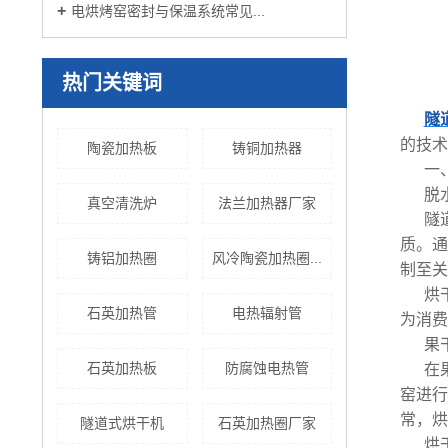
电烘烤窑密封与保温系统常见...
热门关键词
隧
的技术
陶瓷加热板
铸铜加热器
一
脱
真空清洗炉
法兰加热器厂家
隧
质。通
铸铝加热圈
风冷陶瓷加热圈...
制至关
烘
石英加热管
电热辐射管
为消费
果
石英加热板
防腐蚀电热管
在
窑进行
常，烘
隧道式烘干机
石英加热圈厂家
烘