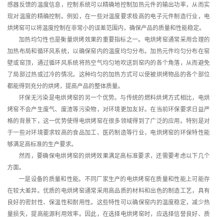
感器反馈的温度信息，控制系统可以精确地控制加热元件的输出功率，从而实
现对温度的精确控制。例如，在一些对温度要求极高的电子元件制造行业，电
烘烤窑可以将温度控制在非常小的误差范围内，确保产品的质量和性能稳定。
加热均匀性也是衡量烘烤效果的重要指标之一。电烘烤窑通常采用合理的
加热布局和循环风系统，以确保窑内的温度均匀分布。加热元件均匀分布在窑
壁或窑顶，通过循环风系统将热空气均匀地吹送到窑内的各个角落，从而避免
了局部过热或过冷的情况。这种均匀的加热方式可以使被烘烤物品的各个部位
都能得到充分的烘烤，提高产品的整体质量。
环保无污染是电烘烤窑的另一个优势。与传统的燃料烘烤方式相比，电烘
烤窑不会产生废气、废渣等污染物，对环境更加友好。在当前环保要求日益严
格的背景下，这一优势使得电烘烤窑在很多领域得到了广泛的应用。特别是对
于一些对环境要求较高的食品加工、医药制造等行业，电烘烤窑的环保特性能
够满足高标准的生产要求。
然而，要确保电烘烤窑的烘烤效果满足高标准要求，还需要考虑以下几个
方面。
一是设备的质量和性能。不同厂家生产的电烘烤窑在质量和性能上可能存
在较大差异。优质的电烘烤窑通常采用高品质的材料和
出色
的制造工艺，具有
良好的密封性、保温性和耐用性。这些特性可以确保窑内的温度稳定，减少热
量损失，提高能源利用效率。因此，在选择电烘烤窑时，应选择信誉良好、质