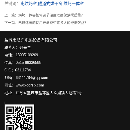
关键词：
电烘烤窑
,
隧道式烘干窑
,
烘烤一体窑
上一篇：
烘烤一体窑如何调节温度以确保烘烤质量？
下一篇：
电烘烤窑的使用寿命能带来多大的经济效益？
盐城市旭东电热设备有限公司
联系人：聂先生
电话：13905109269
传真：0515-88336598
Q Q：63111784
邮箱：63111784@qq.com
网址：www.xddrsb.com
地址：江苏省盐城市盐都区大众湖镇大范路1号