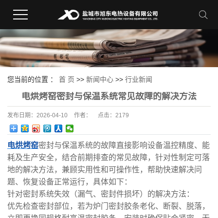
您当前的位置 ：
首 页
>>
新闻中心
>>
行业新闻
电烘烤窑密封与保温系统常见故障的解决方法
发布日期：
2026-04-10
作者：
点击：
2179
电烘烤窑
密封与保温系统的故障直接影响设备温控精度、能
耗及生产安全，结合前期排查的常见故障，针对性制定可落
地的解决方法，兼顾实用性和可操作性，帮助快速解决问
题、恢复设备正常运行，具体如下：
针对密封系统失效（漏气、密封件损坏）的解决方法：
优先检查密封部位，若为炉门密封胶条老化、断裂、脱落，