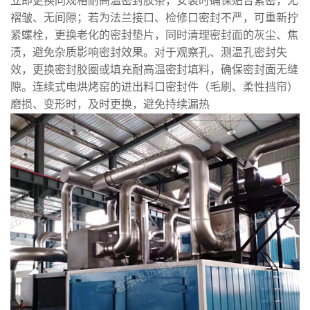
立即更换同规格耐高温密封胶条，安装时确保贴合紧密，无
褶皱、无间隙；若为法兰接口、检修口密封不严，可重新拧
紧螺栓，更换老化的密封垫片，同时清理密封面的灰尘、焦
渍，避免杂质影响密封效果。对于观察孔、测温孔密封失
效，更换密封胶圈或填充耐高温密封填料，确保密封面无缝
隙。连续式电烘烤窑的进出料口密封件（毛刷、柔性挡帘）
磨损、变形时，及时更换，避免持续漏热