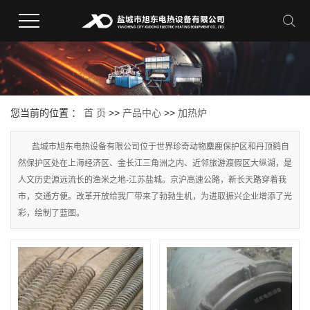
您当前的位置 ：
首 页
>>
产品中心
>>
加热炉
盐城市旭东电热设备有限公司位于世界珍奇动物麋鹿保护区和丹顶鹤自
然保护区处在上海经济区、金长江三角洲之内、近邻旅游渡假区大纵湖，是
人文历史源远流长的渔米之地-江苏盐城。京沪高速公路，新长天路穿着我
市，交通方便。改革开放给我厂带来了勃勃生机，为进取振兴企业增添了光
彩，绘制了蓝图。