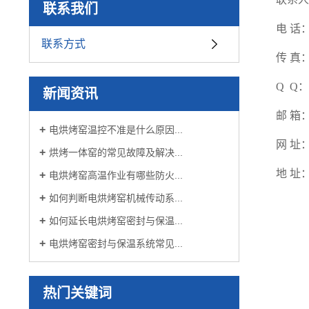
联系我们
电 话：1
联系方式
传 真：0
Q Q：6
新闻资讯
邮 箱：6
电烘烤窑温控不准是什么原因...
网 址：w
烘烤一体窑的常见故障及解决...
地 址
电烘烤窑高温作业有哪些防火...
如何判断电烘烤窑机械传动系...
如何延长电烘烤窑密封与保温...
电烘烤窑密封与保温系统常见...
热门关键词