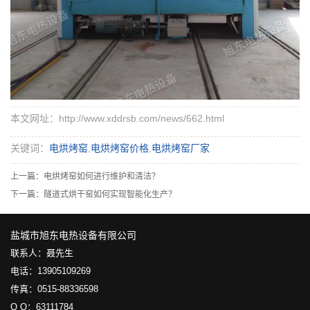
本文网址：http://www.xddrsb.com/news/662.html
关键词：
电烘烤窑
,
电烘烤窑价格
,
电烘烤窑厂家
上一篇：
电烘烤窑如何进行维护和清洁？
下一篇：
隧道式烘干窑如何实现智能化生产？
盐城市旭东电热设备有限公司
联系人：聂先生
电话：13905109269
传真：0515-88336598
Q Q：63111784