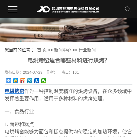
您当前的位置 ：
首 页
>>
新闻中心
>>
行业新闻
电烘烤窑适合哪些材料进行烘烤？
发布日期：
2024-07-29
作者：
点击：
161
电烘烤窑
作为一种控制温度精准的烘烤设备，在众多领域中
发挥着重要作用，适用于多种材料的烘烤处理。
一、食品行业
1. 面包和糕点
电烘烤窑能够为面包和糕点提供均匀稳定的加热环境，使它