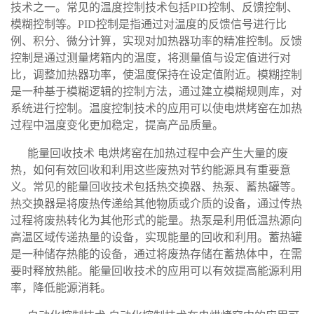
技术之一。常见的温度控制技术包括PID控制、反馈控制、
模糊控制等。PID控制是指通过对温度的反馈信号进行比
例、积分、微分计算，实现对加热器功率的精准控制。反馈
控制是通过测量烤箱内的温度，将测量值与设定值进行对
比，调整加热器功率，使温度保持在设定值附近。模糊控制
是一种基于模糊逻辑的控制方法，通过建立模糊规则库，对
系统进行控制。温度控制技术的应用可以使电烘烤窑在加热
过程中温度变化更加稳定，提高产品质量。
能量回收技术 电烘烤窑在加热过程中会产生大量的废
热，如何有效回收和利用这些废热对节约能源具有重要意
义。常见的能量回收技术包括热交换器、热泵、蓄热罐等。
热交换器是将废热传递给其他物质或介质的设备，通过传热
过程将废热转化为其他形式的能量。热泵是利用低温热源向
高温区域传递热量的设备，实现能量的回收和利用。蓄热罐
是一种储存热能的设备，通过将废热存储在蓄热体中，在需
要时释放热能。能量回收技术的应用可以有效提高能源利用
率，降低能源消耗。