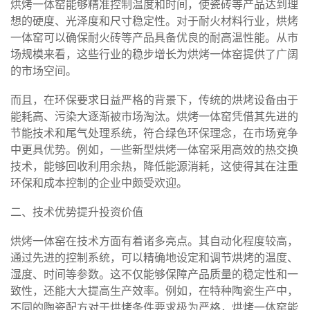
烘烤一体窑能够精准控制温度和时间，使瓷砖等产品达到理
想的硬度、光泽度和尺寸稳定性。对于耐火材料行业，烘烤
一体窑可以确保耐火砖等产品具备优良的耐高温性能。从市
场规模来看，这些行业的稳步增长为烘烤一体窑提供了广阔
的市场空间。
而且，在环保要求日益严格的背景下，传统的烘烤设备由于
能耗高、污染大逐渐被市场淘汰。烘烤一体窑凭借其先进的
节能技术和尾气处理系统，符合绿色环保理念，在市场竞争
中更具优势。例如，一些新型烘烤一体窑采用高效的热交换
技术，能够回收利用余热，降低能源消耗，这使得其在注重
环保和成本控制的企业中颇受欢迎。
二、技术优势提升投资价值
烘烤一体窑在技术方面有着诸多亮点。其自动化程度较高，
通过先进的控制系统，可以精确地设定和调节烘烤的温度、
湿度、时间等参数。这不仅能够保障产品质量的稳定性和一
致性，还能大大提高生产效率。例如，在特种陶瓷生产中，
不同的陶瓷配方对于烘烤条件要求极为严格，烘烤一体窑能