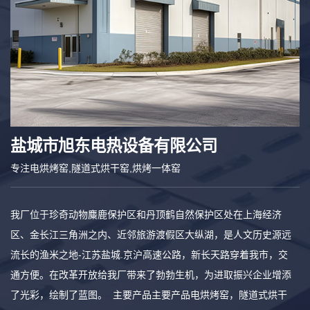
盐城市旭东电热设备有限公司
专注电烘烤窑,隧道式烘干窑,烘烤一体窑
我厂位于珍奇动物麋鹿保护区和丹顶鹤自然保护区处在上海经济
区、金长江三角洲之内、近邻旅游渡假区大纵湖，是人文历史源远
流长的渔米之地-江苏盐城.京沪高速公路，新长天路穿着我市，交
通方便。在改革开放给我厂带来了勃勃生机，为进取振兴企业增添
了光彩，绘制了蓝图。 主要产品主要产品电烘烤窑，隧道式烘干