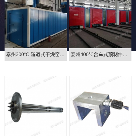
泰州300°C 隧道式干燥窑尾气处理焚烧炉
泰州400℃台车式预制件干燥炉