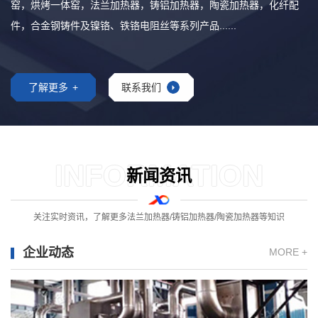
窑，烘烤一体窑，法兰加热器，铸铝加热器，陶瓷加热器，化纤配
件，合金钢铸件及镍铬、铁铬电阻丝等系列产品......
了解更多
+
联系我们
INFORMATION
新闻资讯
关注实时资讯，了解更多法兰加热器/铸铝加热器/陶瓷加热器等知识
企业动态
MORE +