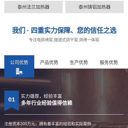
泰州法兰加热器
泰州铸铝加热器
我们 · 四重实力保障、您的信任之选
专注电烘烤窑,隧道式烘干窑,烘烤一体窑
公司优势
产品优势
生产优势
服务优势
实力雄厚，经验丰富
规格齐全产品多样
专业技术团队
24小时在线
01
02
03
04
多年行业经验值得信赖
质量保证
精良设备
一对一服务
注册资本200万元，拥有着丰富的经验和实际案例
生产电烘烤窑/隧道式烘干窑/烘烤一体窑等系列产品
专业技术人员层层把关
专业技术员，为您解答电烘烤窑/隧道式烘干窑/烘烤一体窑等电热元