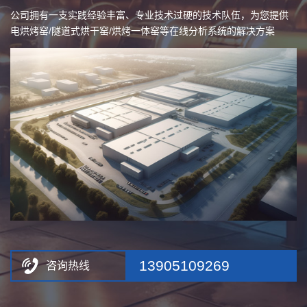
件和电器设备售前售后问题
公司拥有一支实践经验丰富、专业技术过硬的技术队伍，为您提供
用于电力电缆、塑料机械、食品机械、船舶工业、航空、航天工业
多年来在中国纺织工业设计院、江西省机械研究所、江苏省机械研
电烘烤窑/隧道式烘干窑/烘烤一体窑等在线分析系统的解决方案
及化纤、化工、冶金等行业的维修配套。
究所等科技单位和一些工程人员的帮助支持下，不断进取、改造产
本厂服务宗旨：质量保障，用户至上；价格合理，实行三包。
品结构。
13905109269
咨询热线