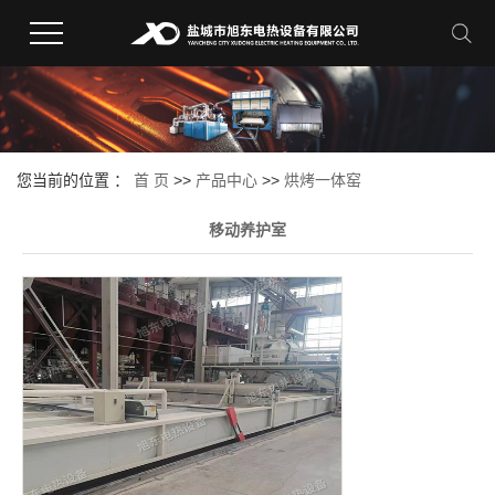
您当前的位置 ：
首 页
>>
产品中心
>>
烘烤一体窑
移动养护室