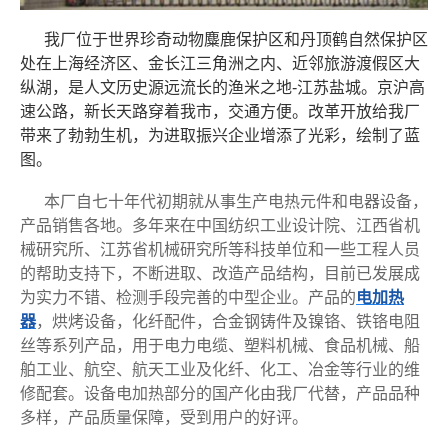
我厂位于世界珍奇动物麋鹿保护区和丹顶鹤自然保护区
处在上海经济区、金长江三角洲之内、近邻旅游渡假区大
纵湖，是人文历史源远流长的渔米之地-江苏盐城。京沪高
速公路，新长天路穿着我市，交通方便。改革开放给我厂
带来了勃勃生机，为进取振兴企业增添了光彩，绘制了蓝
图。
本厂自七十年代初期就从事生产电热元件和电器设备，
产品销售各地。多年来在中国纺织工业设计院、江西省机
械研究所、江苏省机械研究所等科技单位和一些工程人员
的帮助支持下，不断进取、改造产品结构，目前已发展成
为实力不错、检测手段完善的中型企业。产品的
电加热
器
，烘烤设备，化纤配件，合金钢铸件及镍铬、铁铬电阻
丝等系列产品，用于电力电缆、塑料机械、食品机械、船
舶工业、航空、航天工业及化纤、化工、冶金等行业的维
修配套。设备电加热部分的国产化由我厂代替，产品品种
多样，产品质量保障，受到用户的好评。