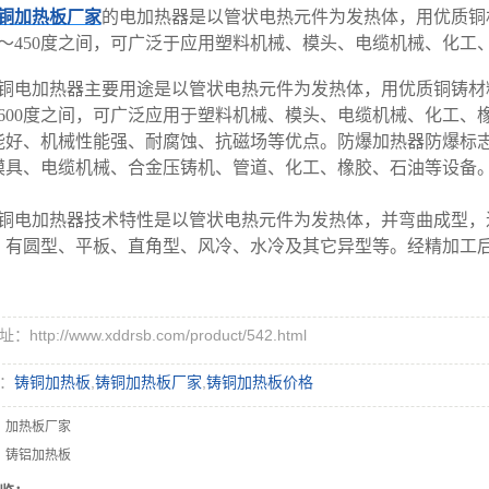
铜加热板厂家
的电加热器是以管状电热元件为发热体，用优质铜
50～450度之间，可广泛于应用塑料机械、模头、电缆机械、化
铜电加热器主要用途是以管状电热元件为发热体，用优质铜铸材
0～600度之间，可广泛应用于塑料机械、模头、电缆机械、化工
好、机械性能强、耐腐蚀、抗磁场等优点。防爆加热器防爆标志为ExdⅡ
模具、电缆机械、合金压铸机、管道、化工、橡胶、石油等设备
铜电加热器技术特性是以管状电热元件为发热体，并弯曲成型，
，有圆型、平板、直角型、风冷、水冷及其它异型等。经精加工
http://www.xddrsb.com/product/542.html
：
铸铜加热板
,
铸铜加热板厂家
,
铸铜加热板价格
：
加热板厂家
：
铸铝加热板