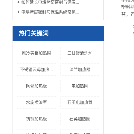
如何延长电烘烤窑密封与保温...
塑料
电烘烤窑密封与保温系统常见...
替，
本
热门关键词
热
风冷铸铝加热圈
三甘醇清洗炉
不锈钢云母加热...
法兰加热器
陶瓷加热板
电加热圈
水旋喷漆室
石英电加热管
铸铜加热板
石英加热圈