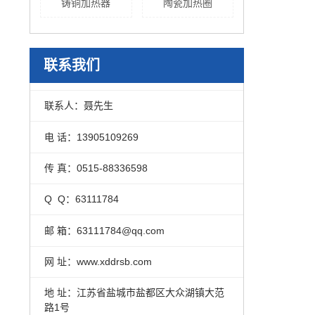
铸铜加热器
陶瓷加热圈
联系我们
联系人：聂先生
电 话：13905109269
传 真：0515-88336598
Q Q：63111784
邮 箱：63111784@qq.com
网 址：www.xddrsb.com
地 址：江苏省盐城市盐都区大众湖镇大范
路1号