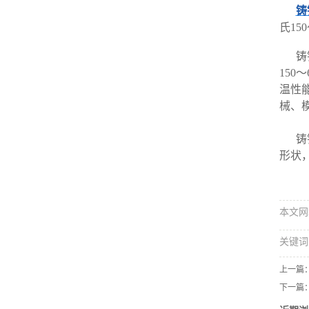
铸
氏1
铸
15
温性能
械、
铸
形状
本文网址：
关键词
上一篇
下一篇