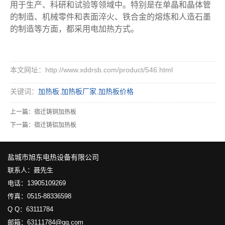
用于生产、科研和试验等领域中。特别是在单晶和晶体管
的制造、机械零件和表面淬火、铁合金的熔炼和人造石墨
的制造等方面，都采用电加热方式。
本文网址：http://www.xddrsb.com/product/546.html
关键词：
加热板
,
加热板厂家
,
加热板价格
上一篇：
宿迁铸铜加热板
下一篇：
宿迁铸铝加热板
盐城市旭东电热设备有限公司
联系人：聂先生
电话：13905109269
传真：0515-88336598
Q Q：63111784
邮箱：63111784@qq.com