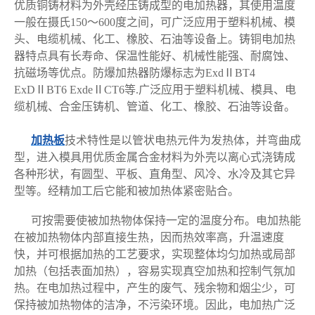
优质铜铸材料为外壳经压铸成型的电加热器，其使用温度
一般在摄氏150～600度之间，可广泛应用于塑料机械、模
头、电缆机械、化工、橡胶、石油等设备上。铸铜电加热
器特点具有长寿命、保温性能好、机械性能强、耐腐蚀、
抗磁场等优点。防爆加热器防爆标志为ExdⅡBT4
ExDⅡBT6 ExdeⅡCT6等.广泛应用于塑料机械、模具、电
缆机械、合金压铸机、管道、化工、橡胶、石油等设备。
加热板
技术特性是以管状电热元件为发热体，并弯曲成
型，进入模具用优质金属合金材料为外壳以离心式浇铸成
各种形状，有圆型、平板、直角型、风冷、水冷及其它异
型等。经精加工后它能和被加热体紧密贴合。
可按需要使被加热物体保持一定的温度分布。电加热能
在被加热物体内部直接生热，因而热效率高，升温速度
快，并可根据加热的工艺要求，实现整体均匀加热或局部
加热（包括表面加热），容易实现真空加热和控制气氛加
热。在电加热过程中，产生的废气、残余物和烟尘少，可
保持被加热物体的洁净，不污染环境。因此，电加热广泛